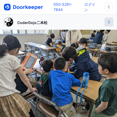
050-5291-
ログイ
7844
ン
CoderDojo二本松