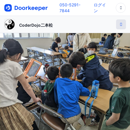
050-5291-
ログイ
7844
ン
CoderDojo二本松