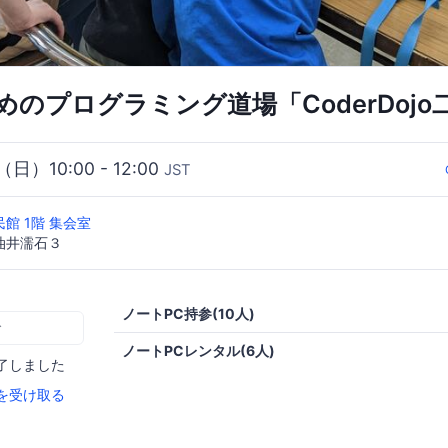
のプログラミング道場「CoderDojo
（日）10:00 - 12:00
JST
館 1階 集会室
油井濡石３
ノートPC持参(10人)
む
ノートPCレンタル(6人)
了しました
を受け取る