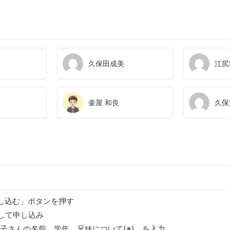
久保田成美
江尻
壷屋 和良
久保
し込む」ボタンを押す
入力して申し込み
お子さんの名前、学年、兄妹について(※)、を入力