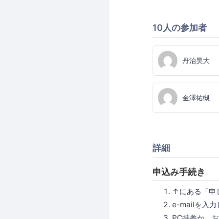
10人の参加者
丹治昊大
金澤祐槻
詳細
申込み手続き
↑にある「申
e-mailを
PC持参か、