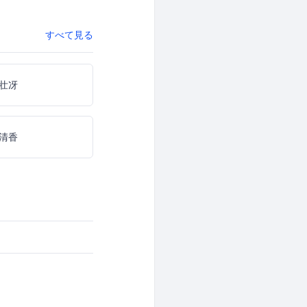
すべて見る
壮冴
清香